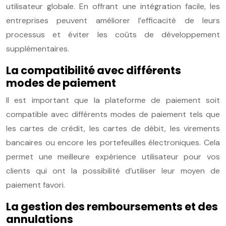
utilisateur globale. En offrant une intégration facile, les
entreprises peuvent améliorer l’efficacité de leurs
processus et éviter les coûts de développement
supplémentaires.
La compatibilité avec différents
modes de paiement
Il est important que la plateforme de paiement soit
compatible avec différents modes de paiement tels que
les cartes de crédit, les cartes de débit, les virements
bancaires ou encore les portefeuilles électroniques. Cela
permet une meilleure expérience utilisateur pour vos
clients qui ont la possibilité d’utiliser leur moyen de
paiement favori.
La gestion des remboursements et des
annulations