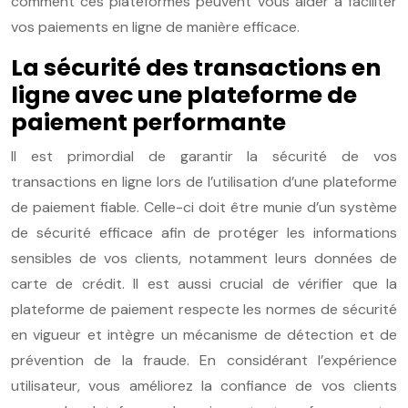
comment ces plateformes peuvent vous aider à faciliter
vos paiements en ligne de manière efficace.
La sécurité des transactions en
ligne avec une plateforme de
paiement performante
Il est primordial de garantir la sécurité de vos
transactions en ligne lors de l’utilisation d’une plateforme
de paiement fiable. Celle-ci doit être munie d’un système
de sécurité efficace afin de protéger les informations
sensibles de vos clients, notamment leurs données de
carte de crédit. Il est aussi crucial de vérifier que la
plateforme de paiement respecte les normes de sécurité
en vigueur et intègre un mécanisme de détection et de
prévention de la fraude. En considérant l’expérience
utilisateur, vous améliorez la confiance de vos clients