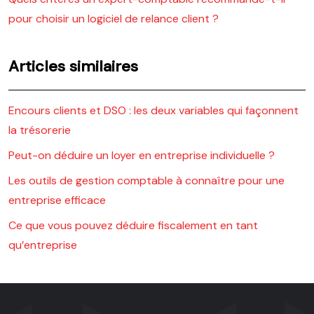
pour choisir un logiciel de relance client ?
Articles similaires
Encours clients et DSO : les deux variables qui façonnent
la trésorerie
Peut-on déduire un loyer en entreprise individuelle ?
Les outils de gestion comptable à connaître pour une
entreprise efficace
Ce que vous pouvez déduire fiscalement en tant
qu’entreprise